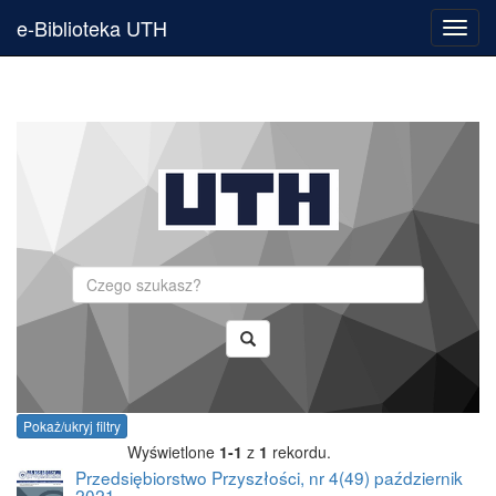
e-Biblioteka UTH
Toggl
navig
Szukaj
Pokaż/ukryj filtry
Wyświetlone
1-1
z
1
rekordu.
Przedsiębiorstwo Przyszłości, nr 4(49) październik
2021