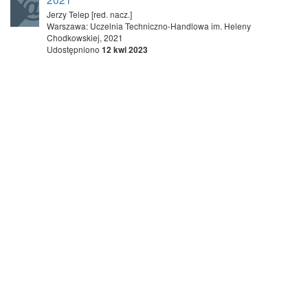
Jerzy Telep [red. nacz.]
Warszawa: Uczelnia Techniczno-Handlowa im. Heleny
Chodkowskiej, 2021
Udostępniono
12 kwi 2023