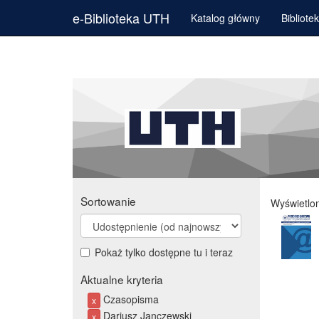
e-Biblioteka UTH
Katalog główny
Bibliote
Sortowanie
Wyświetlo
Pokaż tylko dostępne tu i teraz
Aktualne kryteria
Czasopisma
x
Dariusz Janczewski
x