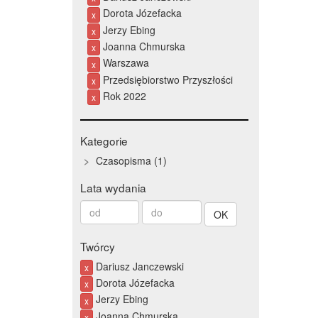
Dorota Józefacka
x
Jerzy Ebing
x
Joanna Chmurska
x
Warszawa
x
Przedsiębiorstwo Przyszłości
x
Rok 2022
x
Kategorie
Czasopisma
1
Lata wydania
Od
Do
roku
roku
Twórcy
Dariusz Janczewski
x
Dorota Józefacka
x
Jerzy Ebing
x
Joanna Chmurska
x