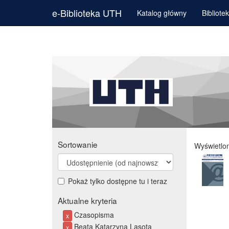
e-Biblioteka UTH
Katalog główny
Bibliote
Sortowanie
Wyświetlo
Pokaż tylko dostępne tu i teraz
Aktualne kryteria
Czasopisma
x
Beata Katarzyna Lasota
x