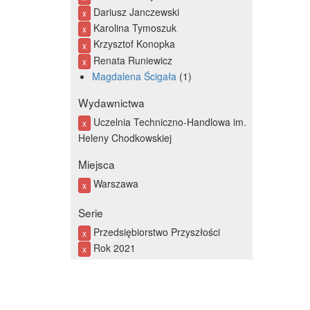
Dariusz Janczewski
x
Karolina Tymoszuk
x
Krzysztof Konopka
x
Renata Runiewicz
x
Magdalena Ścigała
1
Wydawnictwa
Uczelnia Techniczno-Handlowa im.
x
Heleny Chodkowskiej
Miejsca
Warszawa
x
Serie
Przedsiębiorstwo Przyszłości
x
Rok 2021
x