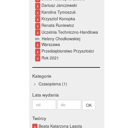
Dariusz Janczewski
x
Karolina Tymoszuk
x
Krzysztof Konopka
x
Renata Runiewicz
x
Uczelnia Techniczno-Handlowa
x
im. Heleny Chodkowskiej
Warszawa
x
Przedsiębiorstwo Przyszłości
x
Rok 2021
x
Kategorie
Czasopisma
1
Lata wydania
Od
Do
roku
roku
Twórcy
Beata Katarzyna Lasota
x