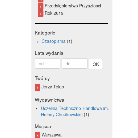
Przedsiębiorstwo Przyszłości
x
Rok 2019
x
Kategorie
Czasopisma
1
Lata wydania
Od
Do
roku
roku
Twórcy
Jerzy Telep
x
Wydawnictwa
Uczelnia Techniczno-Handlowa im.
Heleny Chodkowskiej
1
Miejsca
Warszawa
x