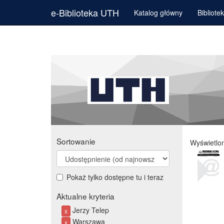
e-Biblioteka UTH
Katalog główny
Bibliote
Sortowanie
Wyświetlo
Pokaż tylko dostępne tu i teraz
Aktualne kryteria
Jerzy Telep
x
Warszawa
x