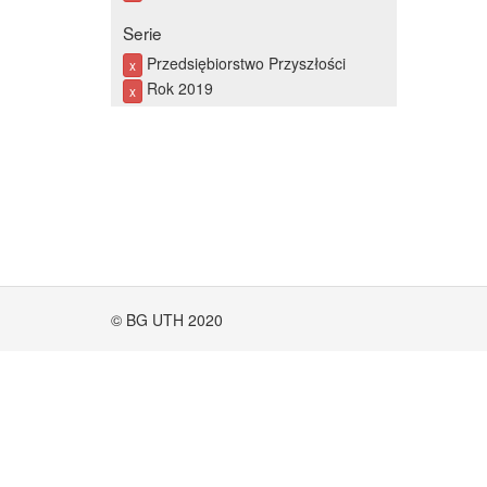
Serie
Przedsiębiorstwo Przyszłości
x
Rok 2019
x
© BG UTH 2020
Zakup wspó