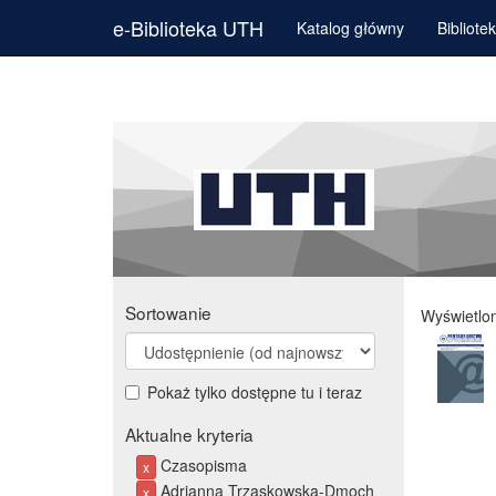
e-Biblioteka UTH
Katalog główny
Bibliote
Sortowanie
Wyświetlo
Pokaż tylko dostępne tu i teraz
Aktualne kryteria
Czasopisma
x
Adrianna Trzaskowska-Dmoch
x