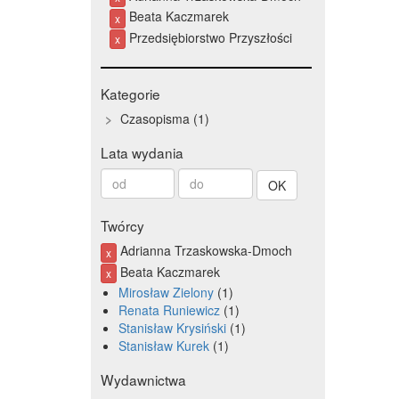
Beata Kaczmarek
x
Przedsiębiorstwo Przyszłości
x
Kategorie
Czasopisma
1
Lata wydania
Od
Do
roku
roku
Twórcy
Adrianna Trzaskowska-Dmoch
x
Beata Kaczmarek
x
Mirosław Zielony
1
Renata Runiewicz
1
Stanisław Krysiński
1
Stanisław Kurek
1
Wydawnictwa