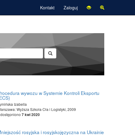
Kontakt
Zaloguj
rocedura wywozu w Systemie Kontroli Eksportu
(ECS)
ymińska Izabella
arszawa: Wyższa Szkoła Cła i Logistyki, 2009
dostępniono
7 kwi 2020
niejszość rosyjska i rosyjskojęzyczna na Ukrainie