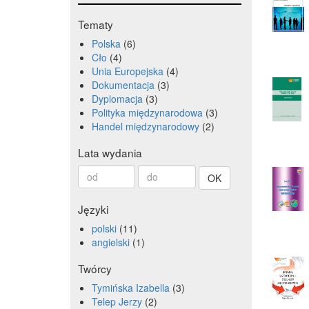
Tematy
Polska
6
Cło
4
Unia Europejska
4
Dokumentacja
3
Dyplomacja
3
Polityka międzynarodowa
3
Handel międzynarodowy
2
Lata wydania
Od
Do
roku
roku
Języki
polski
11
angielski
1
Twórcy
Tymińska Izabella
3
Telep Jerzy
2