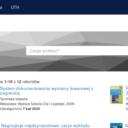
ka
UTH
Szukaj
ne
1-10
z
12
rekordów.
System dokumentowania wymiany towarowej z
P
zagranicą
Tymińska Izabella
T
Warszawa: Wyższa Szkoła Cła i Logistyki, 2009
W
Udostępniono
U
7 kwi 2020
Negocjacje międzynarodowe: zarys wykładu
M