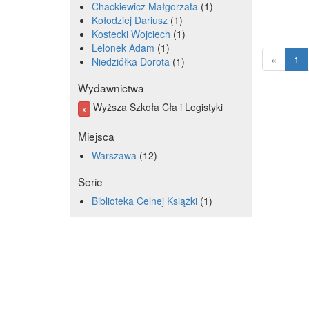
Chackiewicz Małgorzata
1
Kołodziej Dariusz
1
Kostecki Wojciech
1
Lelonek Adam
1
«
1
Niedziółka Dorota
1
Wydawnictwa
Wyższa Szkoła Cła i Logistyki
x
Miejsca
Warszawa
12
Serie
Biblioteka Celnej Książki
1