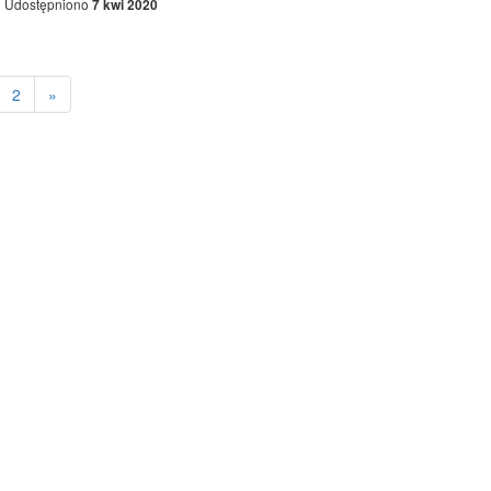
Udostępniono
7 kwi 2020
2
»