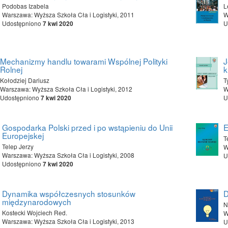
Podobas Izabela
L
Warszawa: Wyższa Szkoła Cła i Logistyki, 2011
W
Udostępniono
U
7 kwi 2020
Mechanizmy handlu towarami Wspólnej Polityki
J
Rolnej
k
Kołodziej Dariusz
T
Warszawa: Wyższa Szkoła Cła i Logistyki, 2012
W
Udostępniono
U
7 kwi 2020
Gospodarka Polski przed i po wstąpieniu do Unii
E
Europejskej
T
Telep Jerzy
W
Warszawa: Wyższa Szkoła Cła i Logistyki, 2008
U
Udostępniono
7 kwi 2020
Dynamika współczesnych stosunków
D
międzynarodowych
N
Kostecki Wojciech Red.
W
Warszawa: Wyższa Szkoła Cła i Logistyki, 2013
U