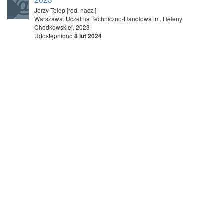
Jerzy Telep [red. nacz.]
Warszawa: Uczelnia Techniczno-Handlowa im. Heleny
Chodkowskiej, 2023
Udostępniono
8 lut 2024