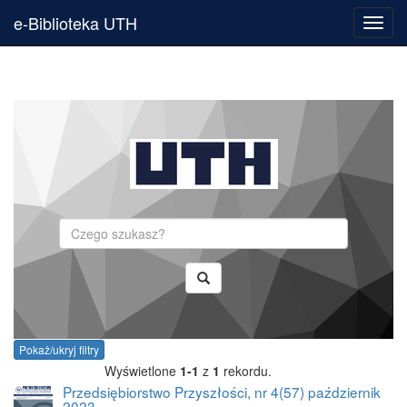
e-Biblioteka UTH
Toggl
navig
Szukaj
Pokaż/ukryj filtry
Wyświetlone
1-1
z
1
rekordu.
Przedsiębiorstwo Przyszłości, nr 4(57) październik
2023