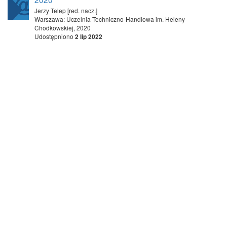
Jerzy Telep [red. nacz.]
Warszawa: Uczelnia Techniczno-Handlowa im. Heleny
Chodkowskiej, 2020
Udostępniono
2 lip 2022